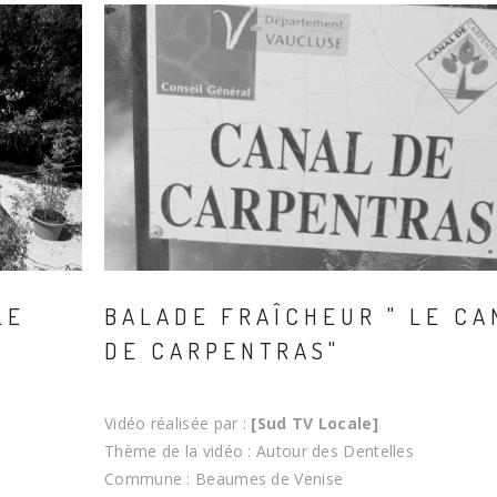
LE
BALADE FRAÎCHEUR " LE CA
DE CARPENTRAS"
Vidéo réalisée par :
[Sud TV Locale]
Thème de la vidéo : Autour des Dentelles
Commune : Beaumes de Venise