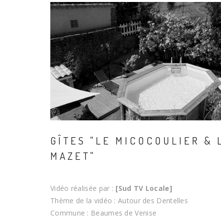
GÎTES "LE MICOCOULIER & 
MAZET"
Vidéo réalisée par :
[Sud TV Locale]
Thème de la vidéo : Autour des Dentelles
Commune : Beaumes de Venise