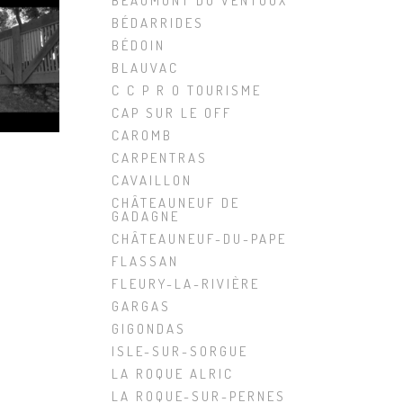
BEAUMONT DU VENTOUX
BÉDARRIDES
BÉDOIN
BLAUVAC
C C P R O TOURISME
CAP SUR LE OFF
CAROMB
CARPENTRAS
CAVAILLON
CHÂTEAUNEUF DE
GADAGNE
CHÂTEAUNEUF-DU-PAPE
FLASSAN
FLEURY-LA-RIVIÈRE
GARGAS
GIGONDAS
ISLE-SUR-SORGUE
LA ROQUE ALRIC
LA ROQUE-SUR-PERNES