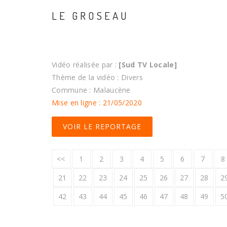
LE GROSEAU
Vidéo réalisée par :
[Sud TV Locale]
Thème de la vidéo : Divers
Commune : Malaucène
Mise en ligne : 21/05/2020
VOIR LE REPORTAGE
<<
1
2
3
4
5
6
7
8
21
22
23
24
25
26
27
28
2
42
43
44
45
46
47
48
49
5