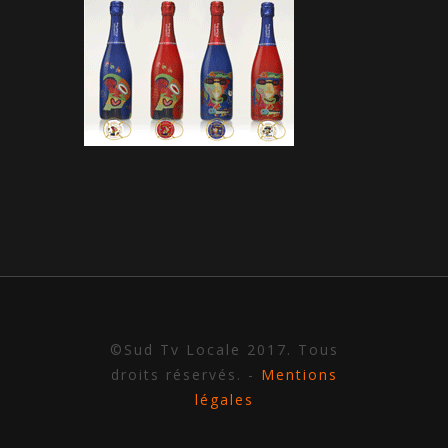
©Sud Tv Locale 2017. Tous
droits réservés. -
Mentions
légales