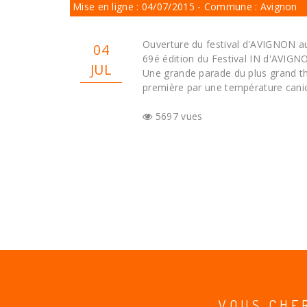
Mise en ligne : 04/07/2015 - Commune : Avignon
Ouverture du festival d'AVIGNON auj
04
69é édition du Festival IN d'AVIGN
JUL
Une grande parade du plus grand t
première par une température canic
5697 vues
VOUS CHE