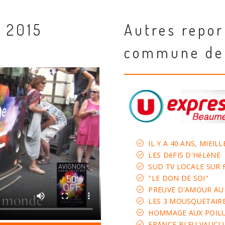
N 2015
Autres repor
commune de
IL Y A 40 ANS, MIEI
LES DéFIS D'HéLèNE
SUD TV LOCALE SUR 
"LE DON DE SOI"
PREUVE D'AMOUR AU 
LES 3 MOUSQUETAIRE
HOMMAGE AUX POILUS
FRANCE BLEU VAUCLU