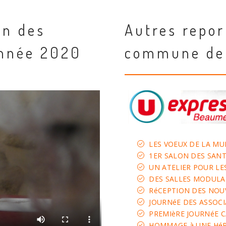
on des
Autres repor
année 2020
commune de
LES VOEUX DE LA MU
1ER SALON DES SANT
UN ATELIER POUR LE
DES SALLES MODULAI
RéCEPTION DES NOU
JOURNéE DES ASSOC
PREMIèRE JOURNéE 
HOMMAGE à UNE HéR