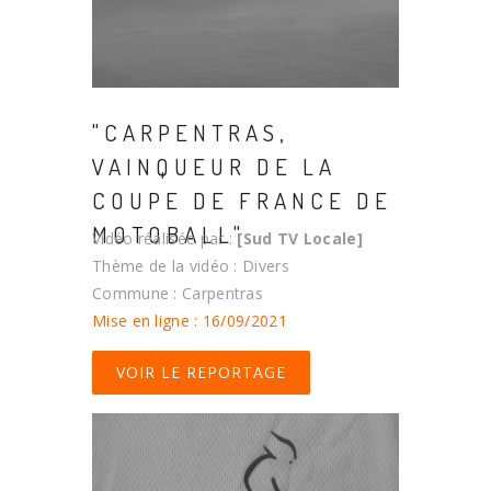
"CARPENTRAS,
VAINQUEUR DE LA
COUPE DE FRANCE DE
MOTOBALL"
Vidéo réalisée par :
[Sud TV Locale]
Thème de la vidéo : Divers
Commune : Carpentras
Mise en ligne : 16/09/2021
VOIR LE REPORTAGE