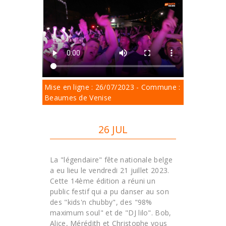
Mise en ligne : 26/07/2023 - Commune :
Beaumes de Venise
26 JUL
La "légendaire" fête nationale belge
a eu lieu le vendredi 21 juillet 2023.
Cette 14ème édition a réuni un
public festif qui a pu danser au son
des "kids'n chubby", des "98%
maximum soul" et de "DJ lilo". Bob,
Alice, Mérédith et Christophe vous