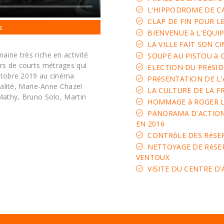
L'HIPPODROME DE C
CLAP DE FIN POUR 
s
BIENVENUE à L'EQUI
LA VILLE FAIT SON C
ine très riche en activité
SOUPE AU PISTOU à
s de courts métrages qui
ELECTION DU PRéSID
octobre 2019 au cinéma
PRéSENTATION DE L'
ualité, Marie-Anne Chazel
LA CULTURE DE LA F
 Mathy, Bruno Solo, Martin
HOMMAGE à ROGER 
PANORAMA D'ACTION
EN 2016
CONTRôLE DES RéSE
NETTOYAGE DE RéSE
VENTOUX
VISITE DU CENTRE D