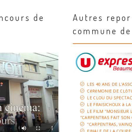
oncours de
Autres repor
commune de 
LES 40 ANS DE L'AS
CéRéMONIE DE CLôT
LE CLOU DU SPECTA
LE FRAISICHOUX à L
LE FILM "MONSIEUR 
"CARPENTRAS FAIT SON
"CARPENTRAS, VAIN
FINALE DE LA COUPE