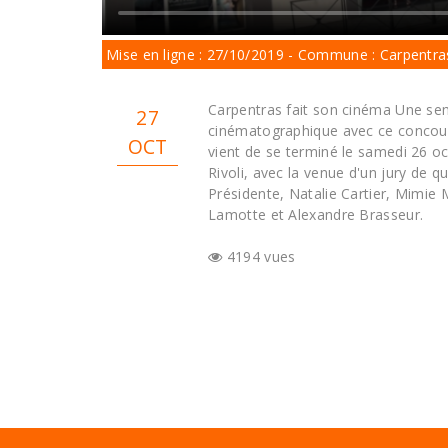
Mise en ligne : 27/10/2019 - Commune : Carpentra
Carpentras fait son cinéma Une sema
27
cinématographique avec ce concour
OCT
vient de se terminé le samedi 26 
Rivoli, avec la venue d'un jury de q
Présidente, Natalie Cartier, Mimie
Lamotte et Alexandre Brasseur.
4194 vues